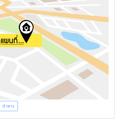
นำทาง