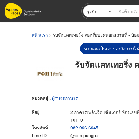
ข้าม
ธุรกิจ
ไป
ยัง
เนื้อหา
หลัก
หน้าแรก
> รับจัดแคทเทอริ่ง คอฟฟี่เบรคนอกสถานที่ - ป้อม
หากคุณเป็นเจ้าของกิจการนี้ ต
รับจัดแคทเทอริ่ง 
หมวดหมู่ :
ผู้รับจัดอาหาร
ที่อยู่
2 อาคารเพลินจิต เซ็นเตอร์ ห้องเล
10110
โทรศัพท์
082-996-6945
Line ID
@pompungpe