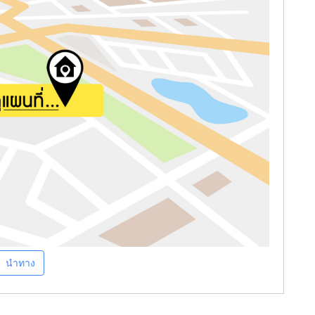
นำทาง