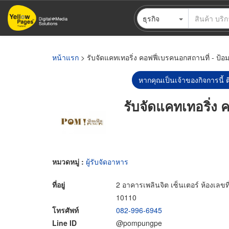
ข้าม
ธุรกิจ
ไป
ยัง
เนื้อหา
หลัก
หน้าแรก
> รับจัดแคทเทอริ่ง คอฟฟี่เบรคนอกสถานที่ - ป้อม
หากคุณเป็นเจ้าของกิจการนี้ ต
รับจัดแคทเทอริ่ง 
หมวดหมู่ :
ผู้รับจัดอาหาร
ที่อยู่
2 อาคารเพลินจิต เซ็นเตอร์ ห้องเล
10110
โทรศัพท์
082-996-6945
Line ID
@pompungpe